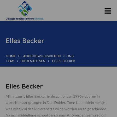
Elles Becker
HOME
LANDBOUWHUISDIEREN
ONS
TEAM
DIERENARTSEN
ELLES BECKER
Elles Becker
Mijn naam is Elles Becker, in de zomer van 1996 geboren in
Utrecht maar getogen in Den Dolder. Toen ik een klein meisje
was wist ik al dat ik dierenarts wilde worden en zo geschiedde.
Na mijn middelbare school ben ik naar Antwerpen verhuisd om