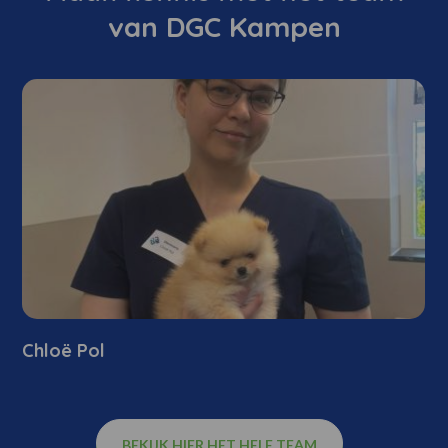
van DGC Kampen
Chloë Pol
BEKIJK HIER HET HELE TEAM