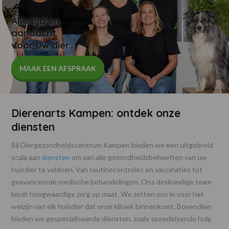
Alle tijd en
aandacht
voor uw dier
MAAK EEN AFSPRAAK
Dierenarts Kampen: ontdek onze
diensten
Bij Diergezondheidscentrum Kampen bieden we een uitgebreid
scala aan
diensten
om aan alle gezondheidsbehoeften van uw
huisdier te voldoen. Van routinecontroles en vaccinaties tot
geavanceerde medische behandelingen. Ons deskundige team
biedt hoogwaardige zorg op maat. We zetten ons in voor het
welzijn van elk huisdier dat onze kliniek binnenkomt. Bovendien
bieden we gespecialiseerde diensten, zoals spoedeisende hulp