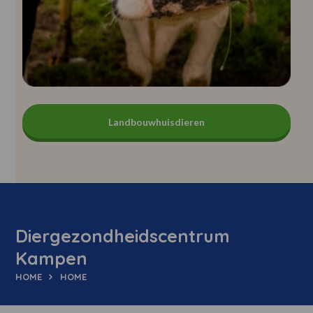
Landbouwhuisdieren
Diergezondheidscentrum
Kampen
HOME
HOME