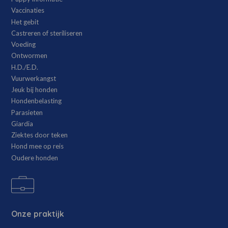
Vaccinaties
Het gebit
Castreren of steriliseren
Voeding
Ontwormen
H.D./E.D.
Vuurwerkangst
Jeuk bij honden
Hondenbelasting
Parasieten
Giardia
Ziektes door teken
Hond mee op reis
Oudere honden
Onze praktijk