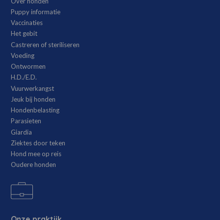
Over honden
Puppy informatie
Vaccinaties
Het gebit
Castreren of steriliseren
Voeding
Ontwormen
H.D./E.D.
Vuurwerkangst
Jeuk bij honden
Hondenbelasting
Parasieten
Giardia
Ziektes door teken
Hond mee op reis
Oudere honden
Onze praktijk