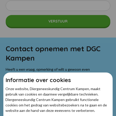
Contact opnemen met DGC
Kampen
Heeft u een vraag, opmerking of wilt u gewoon even
kennismaken? Neem gerust contact met ons op. Of het nu gaat
Informatie over cookies
om het plannen van een afspraak, het verkrijgen van advies voor
de verzorging van uw huisdier of om meer te weten te komen
Onze website, Diergeneeskundig Centrum Kampen, maakt
over onze diensten, wij staan altijd voor u klaar.
gebruik van cookies en daarmee vergelijkbare technieken.
Diergeneeskundig Centrum Kampen gebruikt functionele
cookies om het gedrag van websitebezoekers na te gaan en de
038 331 3930
website aan de hand van deze gegevens te verbeteren.
Daarnaast plaatsen derden marketing cookies om