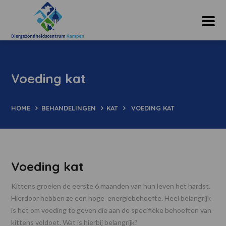
Voeding kat
HOME
BEHANDELINGEN
KAT
VOEDING KAT
Voeding kat
Kittens groeien de eerste 6 maanden van hun leven het hardst.
Hierdoor hebben ze een hoge energiebehoefte. Heel belangrijk
is het om voeding te geven die aan de specifieke behoeften van
kittens voldoet. Wat is hierbij belangrijk?