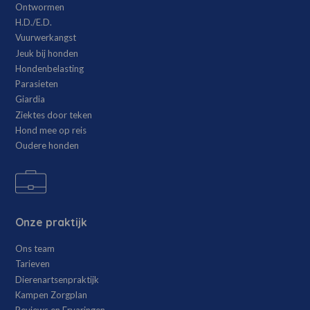
Ontwormen
H.D./E.D.
Vuurwerkangst
Jeuk bij honden
Hondenbelasting
Parasieten
Giardia
Ziektes door teken
Hond mee op reis
Oudere honden
Onze praktijk
Ons team
Tarieven
Dierenartsenpraktijk
Kampen Zorgplan