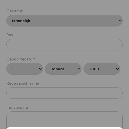
Geslacht
Ras
Geboortedatum
Reden inschrijving
Toevoeging