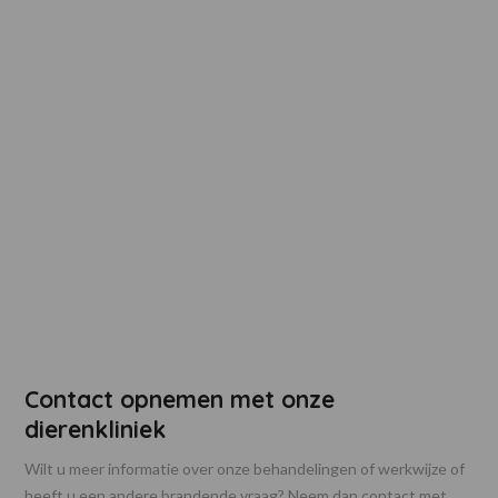
Contact opnemen met onze
dierenkliniek
Wilt u meer informatie over onze behandelingen of werkwijze of
heeft u een andere brandende vraag? Neem dan contact met