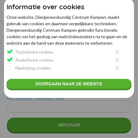
Informatie over cookies
Onze website, Diergeneeskundig Centrum Kampen, maakt
U heeft ons gevonden via:
gebruik van cookies en daarmee vergelijkbare technieken.
Diergeneeskundig Centrum Kampen gebruikt functionele
cookies om het gedrag van websitebezoekers na te gaan en de
website aan de hand van deze gegevens te verbeteren.
Daarnaast plaatsen derden marketing cookies om
Technische cookies
VOEG HUISDIER TOE
gepersonaliseerde advertenties te tonen. Met het plaatsen
Analytische cookies
van marketing cookies worden persoonsgegevens verwerkt. Je
Marketing cookies
geeft toestemming voor deze verwerking wanneer je hieronder
op ‘Doorgaan naar de website’ klikt. Wil je niet alle cookies
accepteren? Dan kan je dit op ieder moment aanpassen in de
DOORGAAN NAAR DE WEBSITE
instellingen
. Lees voor meer informatie onze
privacy- en
cookieverklaring
.
Niet leesbaar? Verander tekst