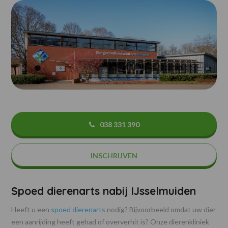
038 331 390
INSCHRIJVEN
Spoed dierenarts nabij IJsselmuiden
Heeft u een
spoed dierenarts
nodig? Bijvoorbeeld omdat uw dier
een aanrijding heeft gehad of oververhit is? Onze dierenkliniek