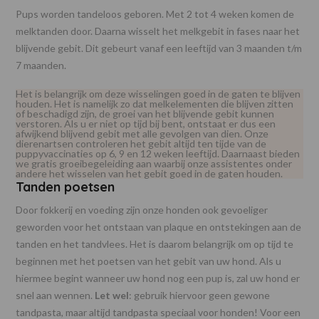
Pups worden tandeloos geboren. Met 2 tot 4 weken komen de
melktanden door. Daarna wisselt het melkgebit in fases naar het
blijvende gebit. Dit gebeurt vanaf een leeftijd van 3 maanden t/m
7 maanden.
Het is belangrijk om deze wisselingen goed in de gaten te blijven
houden. Het is namelijk zo dat melkelementen die blijven zitten
of beschadigd zijn, de groei van het blijvende gebit kunnen
verstoren. Als u er niet op tijd bij bent, ontstaat er dus een
afwijkend blijvend gebit met alle gevolgen van dien. Onze
dierenartsen controleren het gebit altijd ten tijde van de
puppyvaccinaties op 6, 9 en 12 weken leeftijd. Daarnaast bieden
we gratis groeibegeleiding aan waarbij onze assistentes onder
andere het wisselen van het gebit goed in de gaten houden.
Tanden poetsen
Door fokkerij en voeding zijn onze honden ook gevoeliger
geworden voor het ontstaan van plaque en ontstekingen aan de
tanden en het tandvlees. Het is daarom belangrijk om op tijd te
beginnen met het poetsen van het gebit van uw hond. Als u
hiermee begint wanneer uw hond nog een pup is, zal uw hond er
snel aan wennen.
Let wel
: gebruik hiervoor geen gewone
tandpasta, maar altijd tandpasta speciaal voor honden! Voor een