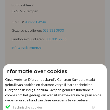
Europa Allee 2
8265 VB Kampen
SPOED:
038 331 3930
Gezelschapsdieren:
038 331 3930
Landbouwhuisdieren:
038 331 2255
info@dgckampen.nl
Informatie over cookies
Onze website, Diergeneeskundig Centrum Kampen, maakt
gebruik van cookies en daarmee vergelijkbare technieken.
Diergeneeskundig Centrum Kampen gebruikt functionele
Openingstijden
cookies om het gedrag van websitebezoekers na te gaan en de
DGC Kampen
website aan de hand van deze gegevens te verbeteren.
Maandag t/m donderdag: 8:10 - 19:00 uur
Daarnaast plaatsen derden marketing cookies om
Technische cookies