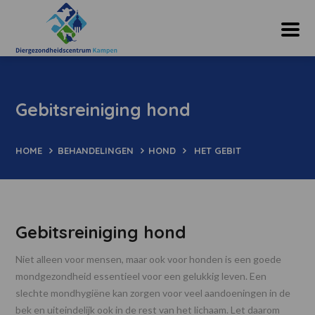
Gebitsreiniging hond
HOME
BEHANDELINGEN
HOND
HET GEBIT
Gebitsreiniging hond
Niet alleen voor mensen, maar ook voor honden is een goede
mondgezondheid essentieel voor een gelukkig leven. Een
slechte mondhygiëne kan zorgen voor veel aandoeningen in de
bek en uiteindelijk ook in de rest van het lichaam. Let daarom