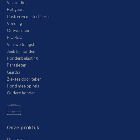
Vaccinaties
Het gebit
Castreren of steriliseren
Voeding
Ontwormen
H.D./E.D.
Vuurwerkangst
Jeuk bij honden
Hondenbelasting
Parasieten
Giardia
Ziektes door teken
Hond mee op reis
Oudere honden
Onze praktijk
Ons team