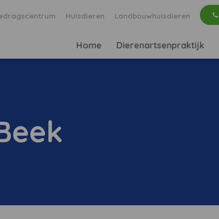
edragscentrum
Huisdieren
Landbouwhuisdieren
Home
Dierenartsenpraktijk
 Beek