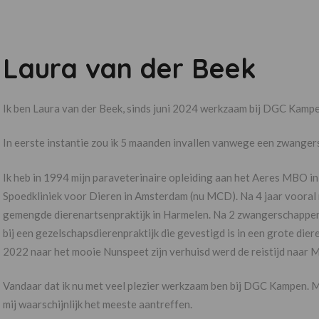
Laura van der Beek
Ik ben Laura van der Beek, sinds juni 2024 werkzaam bij DGC Kampe
In eerste instantie zou ik 5 maanden invallen vanwege een zwangers
Ik heb in 1994 mijn paraveterinaire opleiding aan het Aeres MBO i
Spoedkliniek voor Dieren in Amsterdam (nu MCD). Na 4 jaar vooral
gemengde dierenartsenpraktijk in Harmelen. Na 2 zwangerschappen
bij een gezelschapsdierenpraktijk die gevestigd is in een grote die
2022 naar het mooie Nunspeet zijn verhuisd werd de reistijd naar M
Vandaar dat ik nu met veel plezier werkzaam ben bij DGC Kampen. Mij
mij waarschijnlijk het meeste aantreffen.