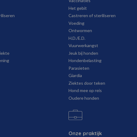
Vaccinaties
Het gebit
iliseren
Castreren of steriliseren
Voeding
Ontwormen
H.D./E.D.
Vuurwerkangst
iekte
Jeuk bij honden
ening
Hondenbelasting
Parasieten
Giardia
Ziektes door teken
Hond mee op reis
Oudere honden
Onze praktijk