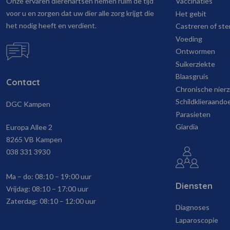
Onze ervaren dierenartsen nemen ruim de tijd
Vaccinaties
voor u en zorgen dat uw dier alle zorg krijgt die
Het gebit
het nodig heeft en verdient.
Castreren of ster
Voeding
Ontwormen
Suikerziekte
Blaasgruis
Contact
Chronische nierz
Schildklieraando
DGC Kampen
Parasieten
Giardia
Europa Allee 2
8265 VB Kampen
038 331 3930
Ma – do:
08:10 – 19:00 uur
Diensten
Vrijdag:
08:10 – 17:00 uur
Zaterdag:
08:10 – 12:00 uur
Diagnoses
Laparoscopie